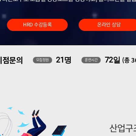
(기획,디자인,영상 제작 플랫폼 구축)
HRD 수강등록
온라인 상담
지점문의
21명
72일
(총 
모집정원
훈련시간