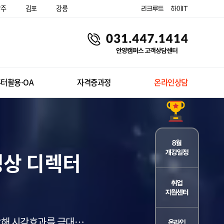
양주
김포
강릉
터활용·OA
자격증과정
온라인상담
 영상 디렉터