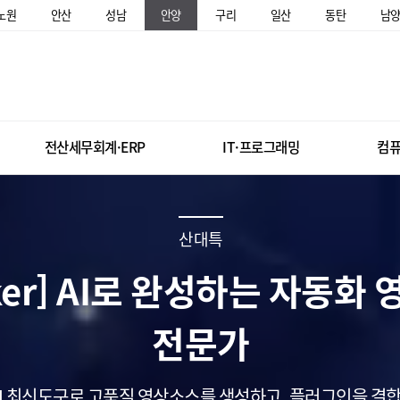
노원
안산
성남
안양
구리
일산
동탄
남
전산세무회계·ERP
IT·프로그래밍
컴퓨
산대특
rker] AI로 완성하는 자동화
전문가