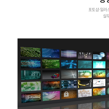
포토샵·일러스
실무