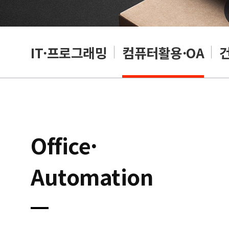
RP
IT·프로그래밍
컴퓨터활용·OA
Office·
Automation