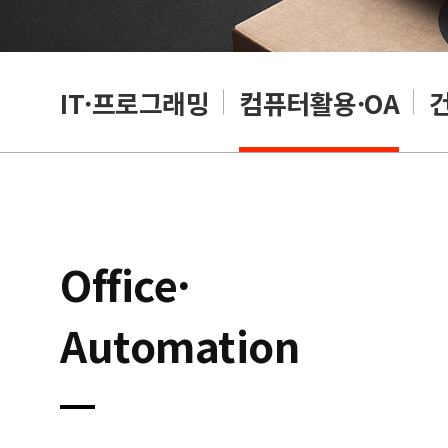
RP
IT·프로그래밍
컴퓨터활용·OA
Office·
Automation