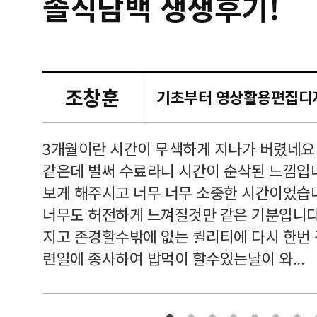
솔직담백 생생후기!
조창훈
캠퍼스
르쳐주셔
3개월이란 시간이 무색하게 지나가 버렸네요
여기 와
같은데 벌써 수료라니 시간이 순삭된 느낌입
보게 해주시고 너무 너무 소중한 시간이었습니
너무도 허전하게 느껴질것만 같은 기분입니다
지고 존경할수밖에 없는 퀼리티에 다시 한번
련일에 종사하여 밥먹이 할수있는날이 와...