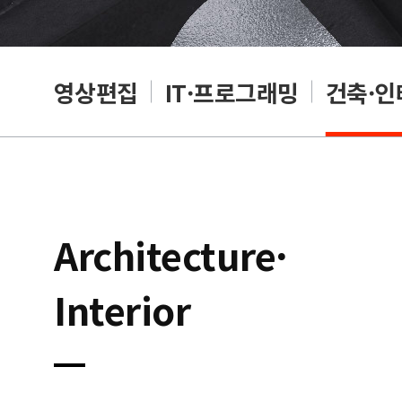
자인
영상편집
IT·프로그래밍
건축·인
Architecture·
Interior