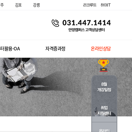
양주
김포
강릉
터활용·OA
자격증과정
온라인상담