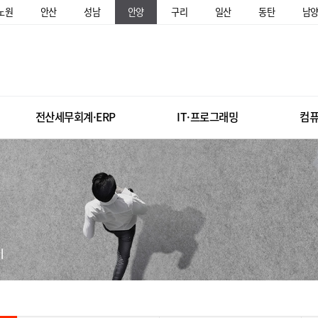
노원
안산
성남
안양
구리
일산
동탄
남
전산세무회계·ERP
IT·프로그래밍
컴퓨
미