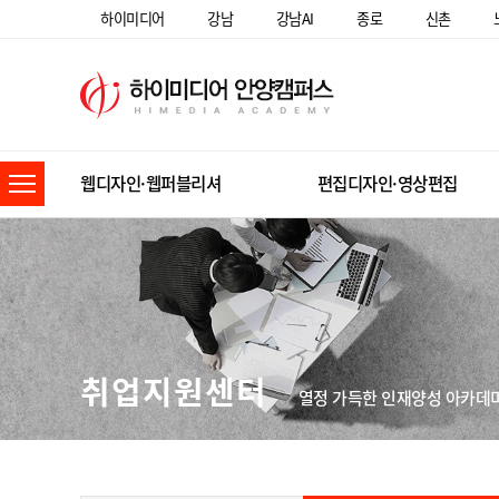
하이미디어
강남
강남AI
종로
신촌
웹디자인·웹퍼블리셔
편집디자인·영상편집
취업지원센터
열정 가득한 인재양성 아카데